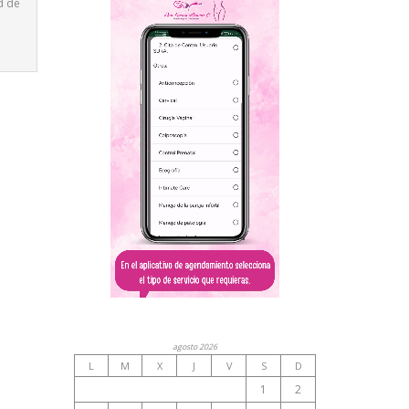
d de
agosto 2026
L
M
X
J
V
S
D
1
2