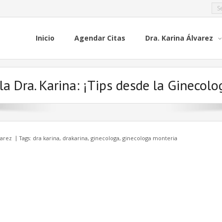
Inicio
Agendar Citas
Dra. Karina Álvarez
la Dra. Karina: ¡Tips desde la Ginecolo
varez
Tags:
dra karina
,
drakarina
,
ginecologa
,
ginecologa monteria