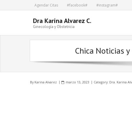
Skip
Agendar Citas
#facebook#
#instagram#
to
content
Dra Karina Alvarez C.
Ginecología y Obstetricia
Chica Noticias y 
By
Karina Alvarez
marzo 13, 2023
Category:
Dra. Karina Al