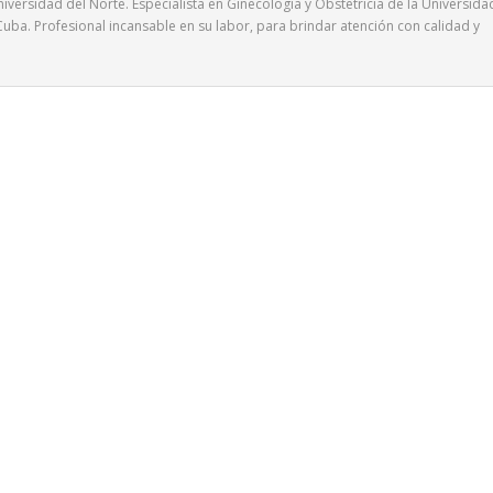
iversidad del Norte. Especialista en Ginecología y Obstetricia de la Universida
uba. Profesional incansable en su labor, para brindar atención con calidad y