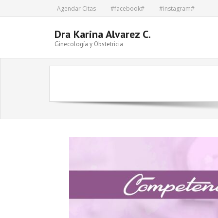
Skip
Agendar Citas
#facebook#
#instagram#
to
content
Dra Karina Alvarez C.
Ginecología y Obstetricia