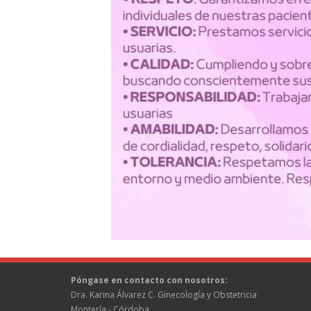
Póngase en contacto con nosotros:
Dra. Karina Álvarez C. Ginecología y Obstetricia
Montería - Córdoba,