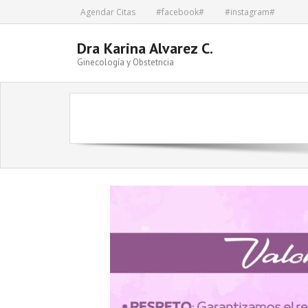
Skip
Agendar Citas
#facebook#
#instagram#
to
content
Dra Karina Alvarez C.
Ginecología y Obstetricia