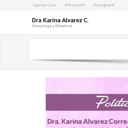
Skip
Agendar Citas
#facebook#
#instagram#
to
content
Dra Karina Alvarez C.
Ginecología y Obstetricia