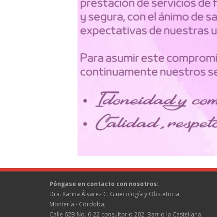
Póngase en contacto con nosotros:
Dra. Karina Álvarez C. Ginecología y Obstetricia
Montería - Córdoba,
Calle 62B No. 6-22 consultorio 202, Barrio la Castellana