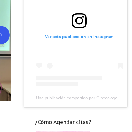
Ver esta publicación en Instagram
Una publicación compartida por Ginecologa Karina Alvarez C (@ginecologa.drakarinaalvarez)
¿Cómo Agendar citas?