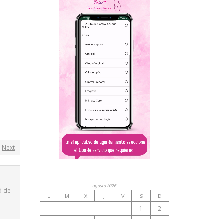
Next
agosto 2026
d de
L
M
X
J
V
S
D
1
2