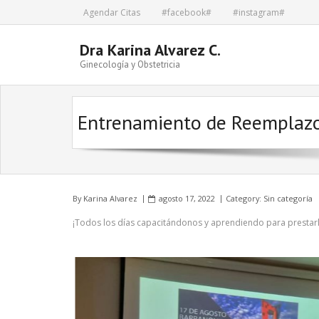
Skip
Agendar Citas
#facebook#
#instagram#
to
content
Dra Karina Alvarez C.
Ginecología y Obstetricia
Entrenamiento de Reemplazo 
By
Karina Alvarez
agosto 17, 2022
Category: Sin categoría
¡Todos los días capacitándonos y aprendiendo para prestarle