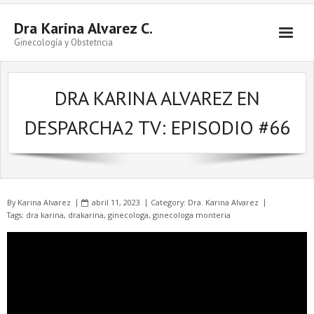
Skip
to
Dra Karina Alvarez C.
content
Ginecología y Obstetricia
DRA KARINA ALVAREZ EN
DESPARCHA2 TV: EPISODIO #66
By
Karina Alvarez
abril 11, 2023
Category:
Dra. Karina Alvarez
Tags:
dra karina
,
drakarina
,
ginecologa
,
ginecologa monteria