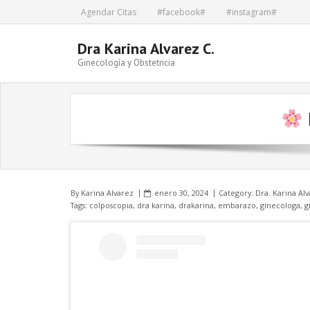
Skip
Agendar Citas
#facebook#
#instagram#
to
content
Dra Karina Alvarez C.
Ginecología y Obstetricia
By
Karina Alvarez
enero 30, 2024
Category:
Dra. Karina Al
Tags:
colposcopia
,
dra karina
,
drakarina
,
embarazo
,
ginecologa
,
g