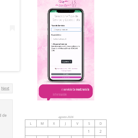
Next
d de
agosto 2026
L
M
X
J
V
S
D
1
2