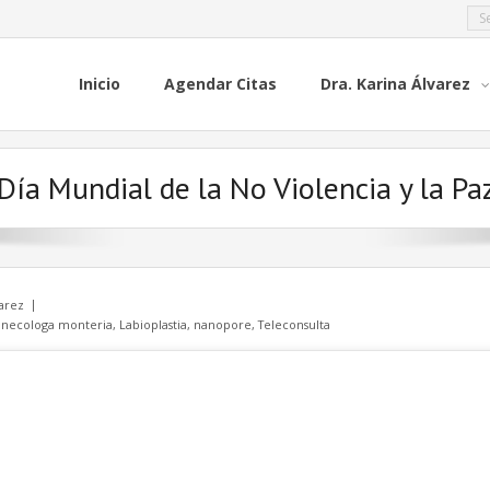
Inicio
Agendar Citas
Dra. Karina Álvarez
Día Mundial de la No Violencia y la Pa
varez
inecologa monteria
,
Labioplastia
,
nanopore
,
Teleconsulta